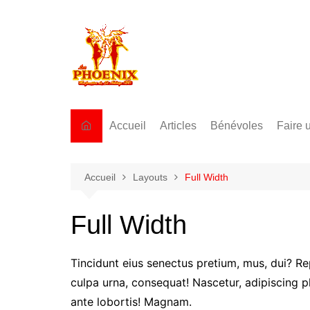
Aller
au
contenu
Accueil
Articles
Bénévoles
Faire 
Accueil
Layouts
Full Width
Full Width
Tincidunt eius senectus pretium, mus, dui? Re
culpa urna, consequat! Nascetur, adipiscing pl
ante lobortis! Magnam.