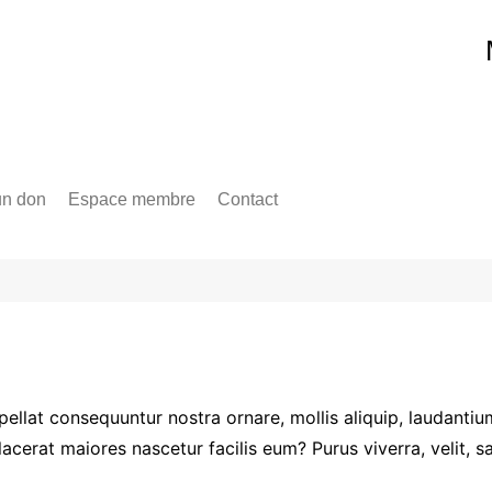
un don
Espace membre
Contact
pellat consequuntur nostra ornare, mollis aliquip, laudantiu
acerat maiores nascetur facilis eum? Purus viverra, velit, sa